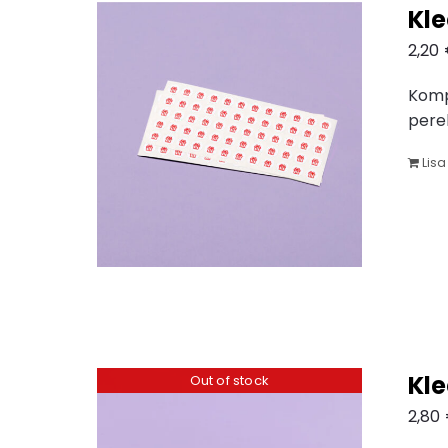
Kl
2,20
Komp
pere
Lisa
Kl
Out of stock
2,80