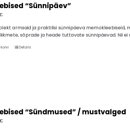
eebised “Sünnipäev”
€
lekt armsaid ja praktilisi sünnipäeva memokleebiseid, 
liikmete, sõprade ja heade tuttavate sünnipäevad. Nii e
 korvi
Details
eebised “Sündmused” / mustvalged
€