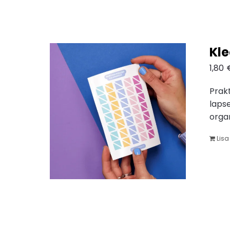
Kl
1,80
Prakt
lapse
orga
Lisa