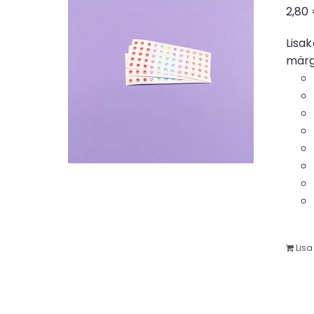
2,80
Lisak
märg
Lisa