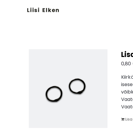
Skip
to
content
Lis
0,80
Kiir
isese
võibk
Vaata
Vaat
Lisa