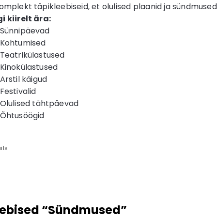
omplekt täpikleebiseid, et olulised plaanid ja sündmused
 kiirelt ära:
Sünnipäevad
Kohtumised
Teatrikülastused
Kinokülastused
Arstil käigud
Festivalid
Olulised tähtpäevad
Õhtusöögid
ils
eebised “Sündmused”