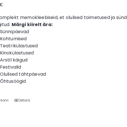
€
omplekt memokleebiseid, et olulised toimetused ja sündm
itud.
Märgi kiirelt ära:
Sünnipäevad
Kohtumised
Teatrikülastused
Kinokülastused
Arstil käigud
Festivalid
Olulised tähtpäevad
Õhtusöögid
 korvi
Details