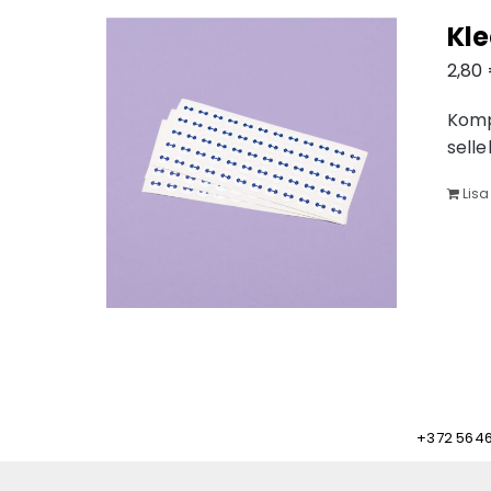
Kle
2,80
Komp
selle
Lisa
+372 564