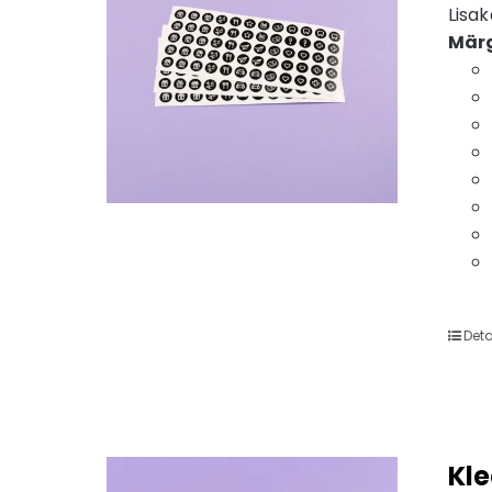
Lisak
Märgi
Deta
Kl