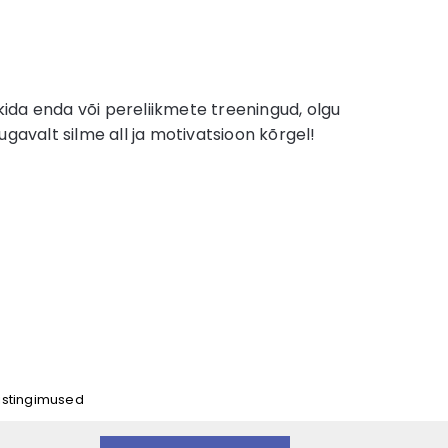
da enda või pereliikmete treeningud, olgu
mugavalt silme all ja motivatsioon kõrgel!
mistingimused