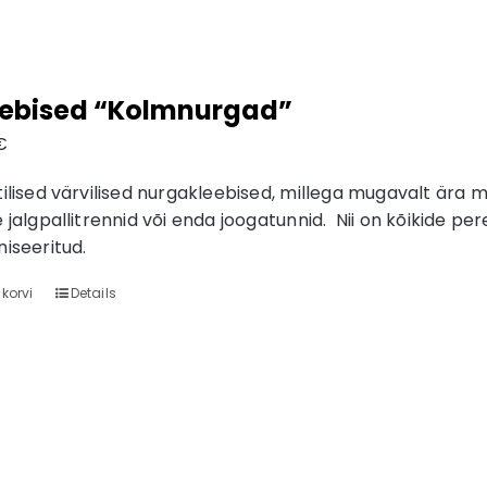
eebised “Kolmnurgad”
€
ilised värvilised nurgakleebised, millega mugavalt ära 
 jalgpallitrennid või enda joogatunnid. Nii on kõikide per
niseeritud.
 korvi
Details