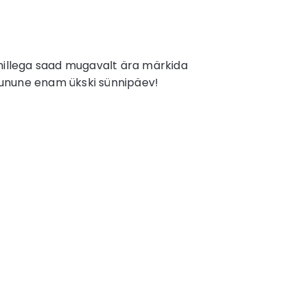
millega saad mugavalt ära märkida
i unune enam ükski sünnipäev!