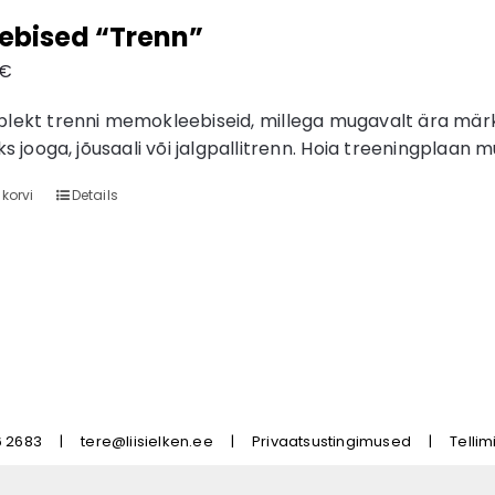
ebised “Trenn”
€
lekt trenni memokleebiseid, millega mugavalt ära märki
ks jooga, jõusaali või jalgpallitrenn. Hoia treeningplaan 
 korvi
Details
6 2683
|
tere@liisielken.ee
|
Privaatsustingimused
|
Telli