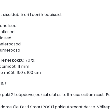
t sisaldab 5 eri tooni kleebiseid:
rohelised
kollased
sinised
 heleroosad
 tumeroosa
 lehel kokku: 70 tk
läbimõõt: 11 mm
he mõõt: 150 x 100 cm
INE:
 paki 2 tööpäeva jooksul alates tellimuse esitamisest. 
dame üle Eesti SmartPOSTi pakiautomaatidesse. Väikepa