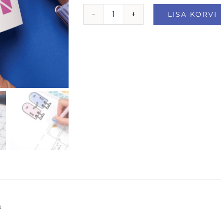
LISA KORVI
Kleebised
"Kolmnurgad"
kogus
s