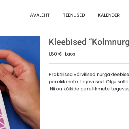
AVALEHT
TEENUSED
KALENDER
Kleebised “Kolmnur
1,80
€
Laos
Praktilised värvilised nurgakleebi
pereliikmete tegevused. Olgu sellek
Nii on kõikide pereliikmete tegevuse