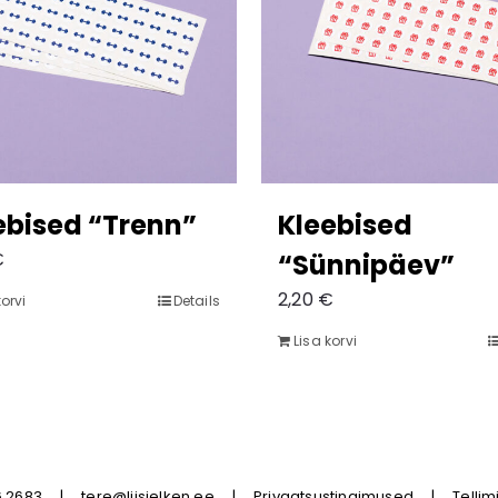
ebised “Trenn”
Kleebised
€
“Sünnipäev”
2,20
€
korvi
Details
Lisa korvi
6 2683
|
tere@liisielken.ee
|
Privaatsustingimused
|
Telli