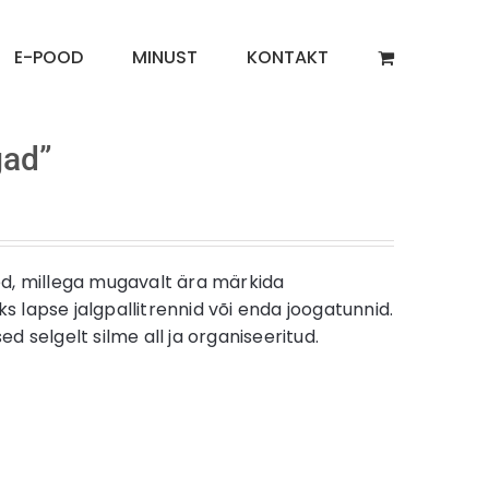
E-POOD
MINUST
KONTAKT
gad”
sed, millega mugavalt ära märkida
s lapse jalgpallitrennid või enda joogatunnid.
d selgelt silme all ja organiseeritud.