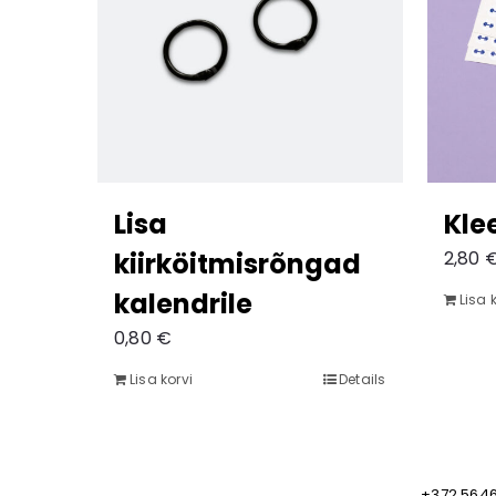
Lisa
Kle
kiirköitmisrõngad
2,80
kalendrile
Lisa 
0,80
€
Lisa korvi
Details
+372 564