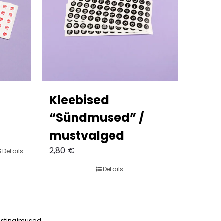
Kleebised
“Sündmused” /
mustvalged
2,80
€
Details
Details
mistingimused