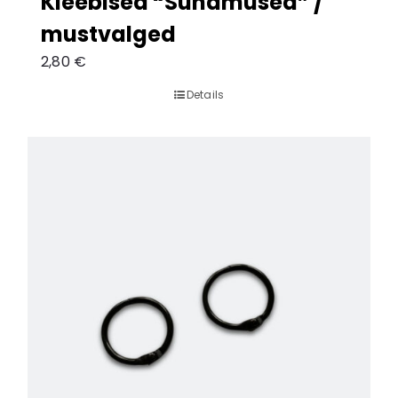
Kleebised “Sündmused” /
mustvalged
2,80
€
Details