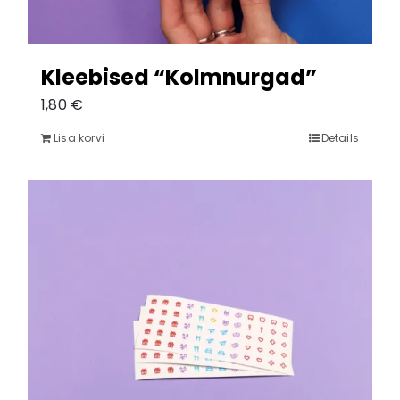
Kleebised “Kolmnurgad”
1,80
€
Lisa korvi
Details