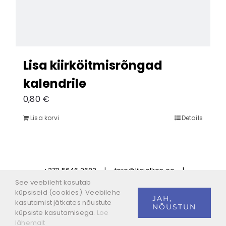
Lisa kiirköitmisrõngad
kalendrile
0,80
€
Lisa korvi
Details
+372 5646 2683
|
tere@liisielken.ee
|
Privaatsustingimused
|
Tellimistingimused
See veebileht kasutab
küpsiseid (cookies). Veebilehe
JAH,
kasutamist jätkates nõustute
NÕUSTUN
küpsiste kasutamisega.
Loe
Facebook
Instagram
lähemalt