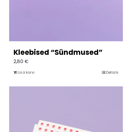
Kleebised “Sündmused”
2,80
€
Lisa korvi
Details