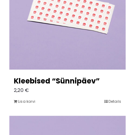
Kleebised “Sünnipäev”
2,20
€
Lisa korvi
Details