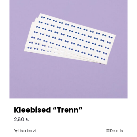
Kleebised “Trenn”
2,80
€
Lisa korvi
Details