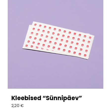
Kleebised “Sünnipäev”
2,20
€