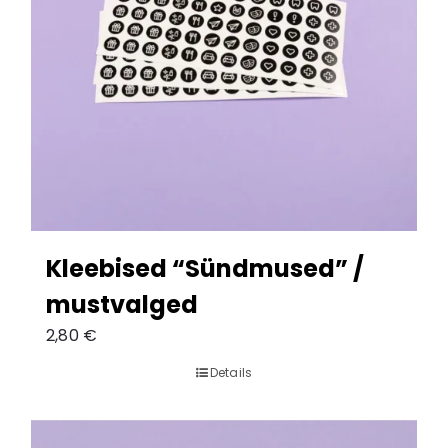
Kleebised “Sündmused” /
mustvalged
2,80
€
Details