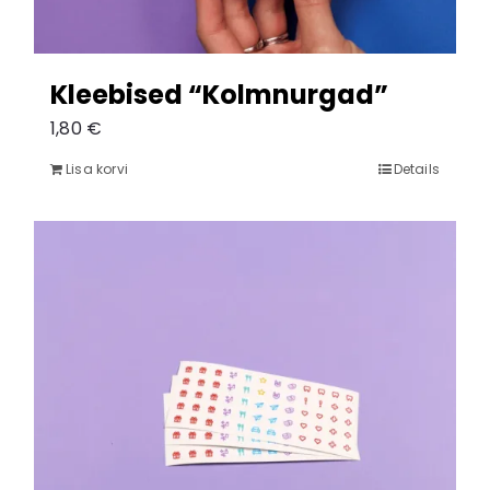
Kleebised “Kolmnurgad”
1,80
€
Lisa korvi
Details