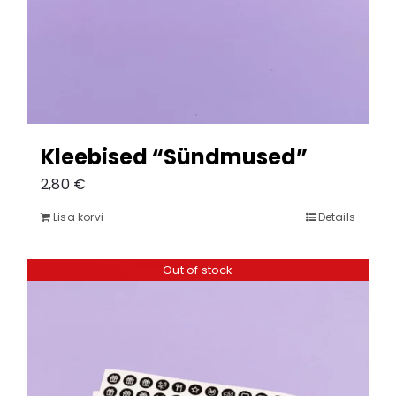
Kleebised “Sündmused”
2,80
€
Lisa korvi
Details
Out of stock