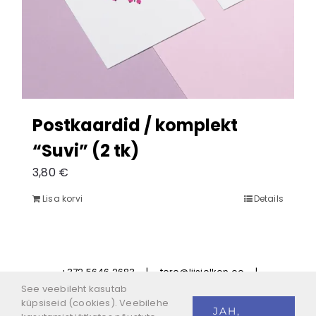
Postkaardid / komplekt
“Suvi” (2 tk)
3,80
€
Lisa korvi
Details
+372 5646 2683
|
tere@liisielken.ee
|
Privaatsustingimused
|
Tellimistingimused
See veebileht kasutab
küpsiseid (cookies). Veebilehe
JAH,