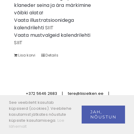
klaneder seina ja ära märkimine
võibki alata!
Vaata illustratsioonidega
kalendrilehti
SIIT
Vaata mustvalgeid kalendrilehti
SIIT
Lisa korvi
Details
+372 5646 2683
|
tere@liisielken.ee
|
Privaatsustingimused
|
Tellimistingimused
See veebileht kasutab
küpsiseid (cookies). Veebilehe
JAH,
kasutamist jätkates nõustute
NÕUSTUN
küpsiste kasutamisega.
Loe
Facebook
Instagram
lähemalt