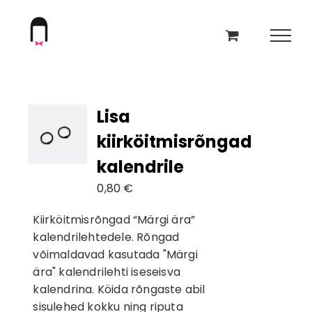
Skip
to
content
Lisa
kiirköitmisrõngad
kalendrile
0,80
€
Kiirköitmisrõngad “Märgi ära”
kalendrilehtedele. Rõngad
võimaldavad kasutada "Märgi
ära" kalendrilehti iseseisva
kalendrina. Köida rõngaste abil
sisulehed kokku ning riputa