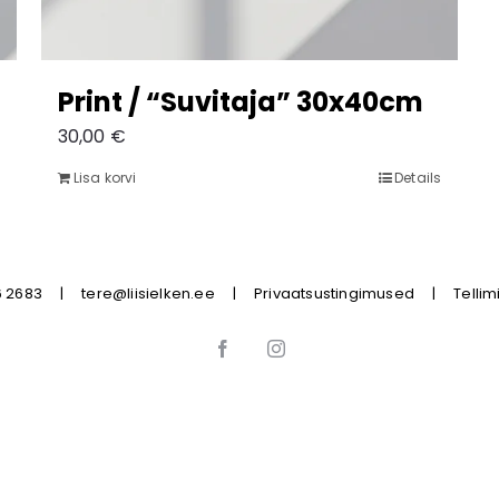
Print / “Suvitaja” 30x40cm
30,00
€
Lisa korvi
Details
6 2683
|
tere@liisielken.ee
|
Privaatsustingimused
|
Telli
Facebook
Instagram