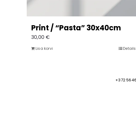
Print / “Pasta” 30x40cm
30,00
€
Lisa korvi
Details
+372 564