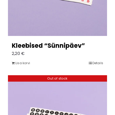
Kleebised “Sünnipäev”
2,20
€
Lisa korvi
Details
Out of stock