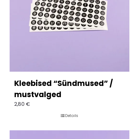
Kleebised “Sündmused” /
mustvalged
2,80
€
Details