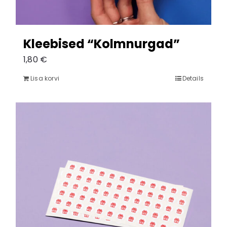
Kleebised “Kolmnurgad”
1,80
€
Lisa korvi
Details