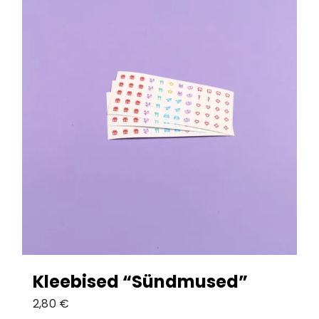
Kleebised “Sündmused”
2,80
€