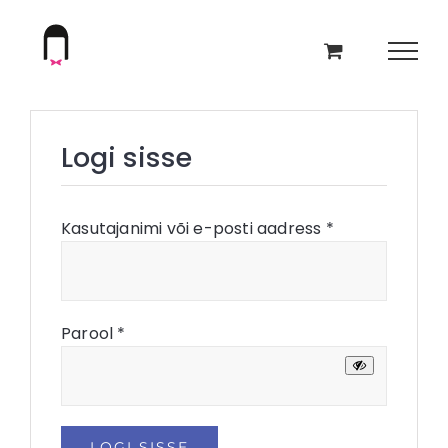
Skip
to
content
Logi sisse
Nõutud
Kasutajanimi või e-posti aadress
*
Nõutud
Parool
*
LOGI SISSE