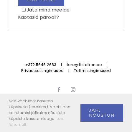
Jäta mind meelde
Kaotasid parooli?
+372 5646 2683
|
tere@liisielken.ee
|
Privaatsustingimused
|
Tellimistingimused
Facebook
Instagram
See veebileht kasutab
küpsiseid (cookies). Veebilehe
JAH,
kasutamist jätkates nõustute
NÕUSTUN
küpsiste kasutamisega.
Loe
lähemalt