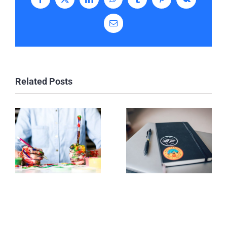
Facebook
X
LinkedIn
WhatsApp
Tumblr
Pinterest
Vk
Email
Related Posts
Design
When is
Basics:
creative
Always
too
carry a
creative?
notebook